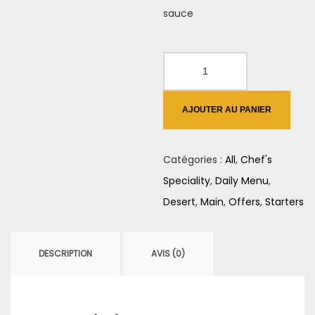
sauce
quantité
de
Stuffed
AJOUTER AU PANIER
Peppers
Catégories :
All
,
Chef's
Speciality
,
Daily Menu
,
Desert
,
Main
,
Offers
,
Starters
DESCRIPTION
AVIS (0)