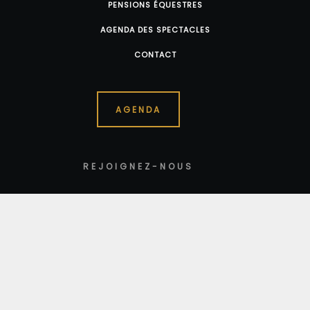
PENSIONS ÉQUESTRES
AGENDA DES SPECTACLES
CONTACT
AGENDA
REJOIGNEZ-NOUS
Mentions légales
Tous droits réservés Hippocampo 2023
+33 (0)6 49 86 07 33